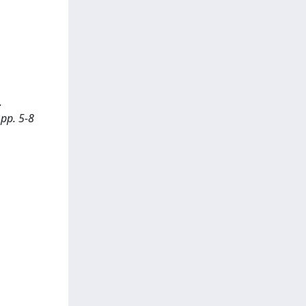
.
 pp. 5-8