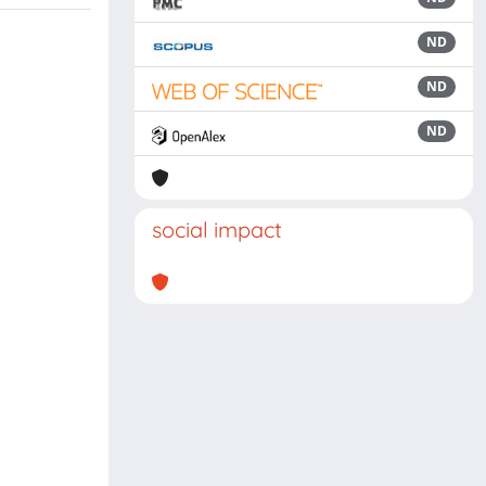
ND
ND
ND
social impact