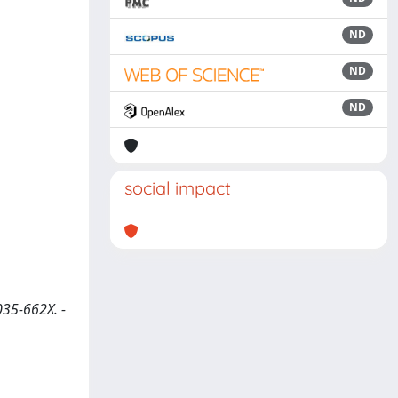
ND
ND
ND
social impact
035-662X. -