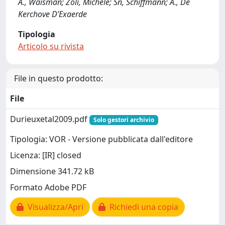
A., Waisman; Zoli, Michele; Sn, Schiffmann; A., De
Kerchove D’Exaerde
Tipologia
Articolo su rivista
File in questo prodotto:
File
Durieuxetal2009.pdf
Solo gestori archivio
Tipologia: VOR - Versione pubblicata dall'editore
Licenza: [IR] closed
Dimensione 341.72 kB
Formato Adobe PDF
Visualizza/Apri
Richiedi una copia