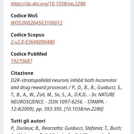
https://dx.doi.org/10.1038/nn.2286
Codice WoS
WOS:000264563100012
Codice Scopus
2-s2.0-63649090480
Codice PubMed
19270687
Citazione
D2R–striatopallidal neurons inhibit both locomotor
and drug reward processes / P., D., B., B., Guiducci, S.,
T., B., A., W., Zoli, M., Sn, S., A., D.K.D.. - In: NATURE
NEUROSCIENCE. - ISSN 1097-6256. - STAMPA. -
12:4(2009), pp. 393-395. [10.1038/nn.2286]
Tutti gli autori
P., Durieux; B., Bearzatto; Guiducci, Stefania; T., Buch;