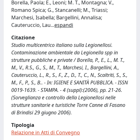
Borella, Paola; E., Leoni; M. T., Montagna; V.,
Romano Spica; G., Stancanelli; M., Triassi;
Marchesi, Isabella; Bargellini, Annalisa;
Cauteruccio, Lau
...
espandi
Citazione
Studio multicentrico italiano sulla Legionellosi.
Contaminazione ambientale da Legionella spp in
strutture pubbliche e private / Borella, P., E., L., M. T.,
M., V., R.S., G., S., M., T., Marchesi, I., Bargellini, A.,
Cauteruccio, L., R., S., F., Z., D., T., C., N., Scaltriti, S., S.,
M., F., P., S., B.. - In: IGIENE E SANITÀ PUBBLICA. - ISSN
0019-1639. - STAMPA. - 4 (suppl):(2006), pp. 21-26.
(Sorveglianza e controllo della Legionellosi nelle
strutture sanitarie e turistiche Torre Canne di Fasano
di Brindisi 29 giugno 2006).
Tipologia
Relazione in Atti di Convegno