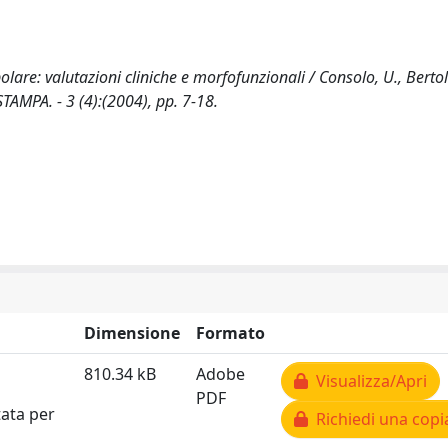
re: valutazioni cliniche e morfofunzionali / Consolo, U., Bertold
TAMPA. - 3 (4):(2004), pp. 7-18.
Dimensione
Formato
810.34 kB
Adobe
Visualizza/Apri
PDF
tata per
Richiedi una copi