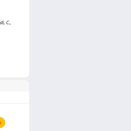
i, C.,
a