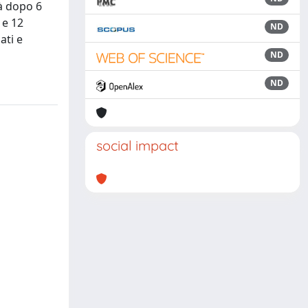
ià dopo 6
 e 12
ND
ati e
ND
ND
social impact