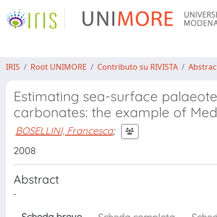
IRIS
Root UNIMORE
Contributo su RIVISTA
Abstract
Estimating sea-surface palaeot
carbonates: the example of Med
BOSELLINI, Francesca
;
2008
Abstract
-
Scheda breve