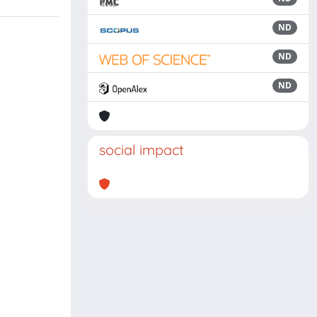
ND
ND
ND
social impact