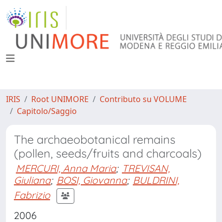
IRIS
Root UNIMORE
Contributo su VOLUME
Capitolo/Saggio
The archaeobotanical remains
(pollen, seeds/fruits and charcoals)
MERCURI, Anna Maria
;
TREVISAN,
Giuliana
;
BOSI, Giovanna
;
BULDRINI,
Fabrizio
2006