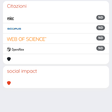
Citazioni
ND
ND
ND
ND
social impact