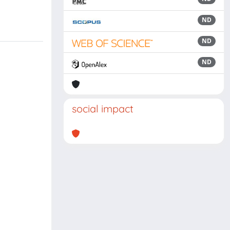
ND
ND
ND
social impact