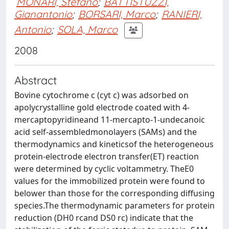
MONARI, Stefano
;
BATTISTUZZI,
Gianantonio
;
BORSARI, Marco
;
RANIERI,
Antonio
;
SOLA, Marco
2008
Abstract
Bovine cytochrome c (cyt c) was adsorbed on
apolycrystalline gold electrode coated with 4-
mercaptopyridineand 11-mercapto-1-undecanoic
acid self-assembledmonolayers (SAMs) and the
thermodynamics and kineticsof the heterogeneous
protein-electrode electron transfer(ET) reaction
were determined by cyclic voltammetry. TheE0
values for the immobilized protein were found to
belower than those for the corresponding diffusing
species.The thermodynamic parameters for protein
reduction (DH0 rcand DS0 rc) indicate that the