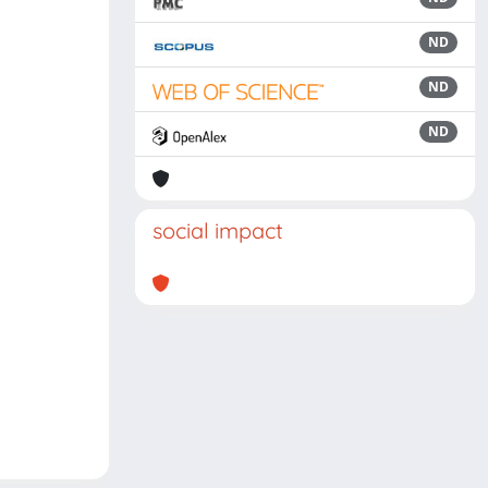
ND
ND
ND
social impact