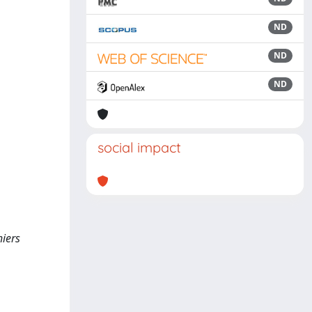
ND
ND
ND
social impact
hiers