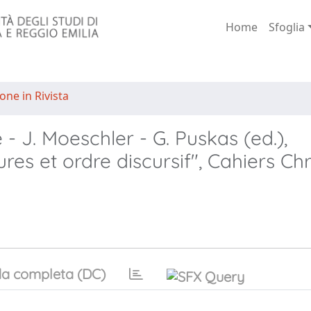
Home
Sfoglia
one in Rivista
 J. Moeschler - G. Puskas (ed.),
res et ordre discursif", Cahiers Ch
a completa (DC)