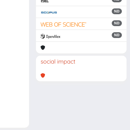
ND
ND
ND
social impact