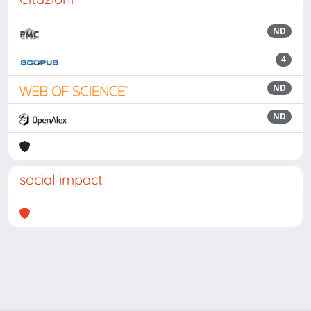
ND
4
ND
ND
social impact