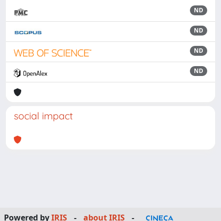
ND
ND
ND
ND
social impact
Powered by
IRIS
-
about IRIS
-