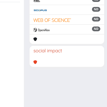
ND
ND
ND
social impact