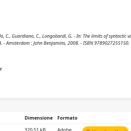
, C., Guardiano, C., Longobardi, G. - In: The limits of syntactic va
MPA. - Amsterdam : John Benjamins, 2008. - ISBN 9789027255150. 
e
Dimensione
Formato
320.51 kB
Adobe