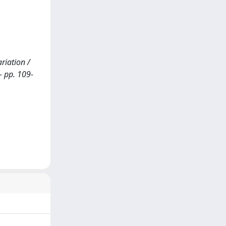
riation /
- pp. 109-