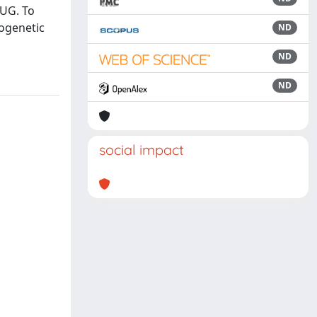
 UG. To
logenetic
ND
ND
ND
social impact