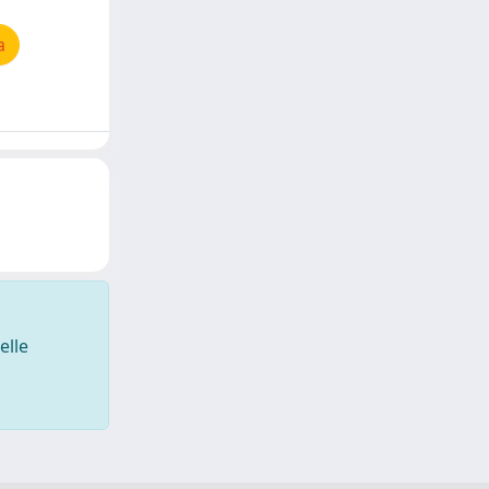
a
elle