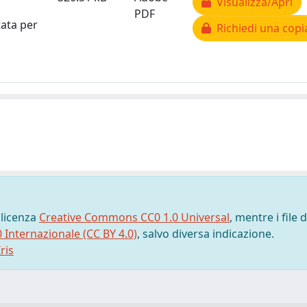
Visualizza/Apri
PDF
tata per
Richiedi una copi
 licenza
Creative Commons CC0 1.0 Universal
, mentre i file d
0 Internazionale (CC BY 4.0)
, salvo diversa indicazione.
ris