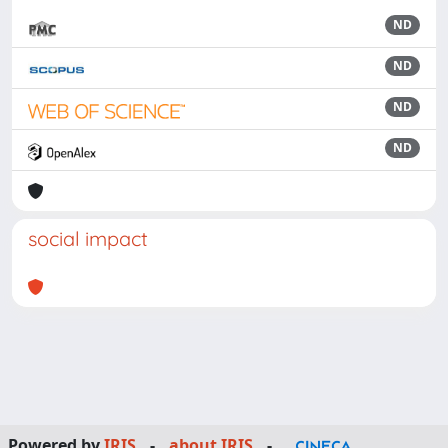
ND
ND
ND
ND
social impact
Powered by
IRIS
-
about IRIS
-