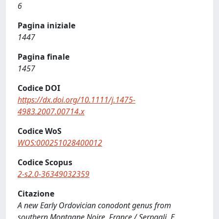
6
Pagina iniziale
1447
Pagina finale
1457
Codice DOI
https://dx.doi.org/10.1111/j.1475-
4983.2007.00714.x
Codice WoS
WOS:000251028400012
Codice Scopus
2-s2.0-36349032359
Citazione
A new Early Ordovician conodont genus from
southern Montagne Noire, France / Serpagli, E.,