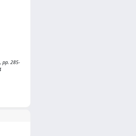
, pp. 285-
4