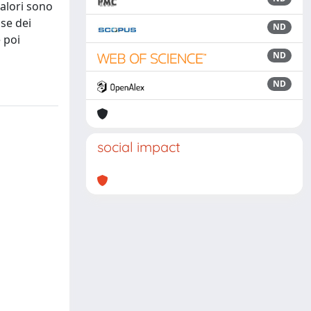
valori sono
sse dei
ND
 poi
ND
ND
social impact