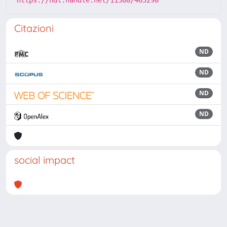
https://hdl.handle.net/11380/465290
Citazioni
ND
ND
ND
ND
social impact