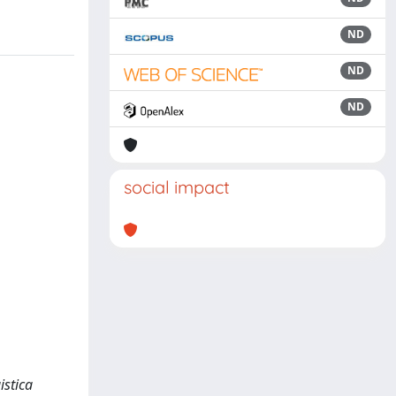
ND
ND
ND
social impact
istica