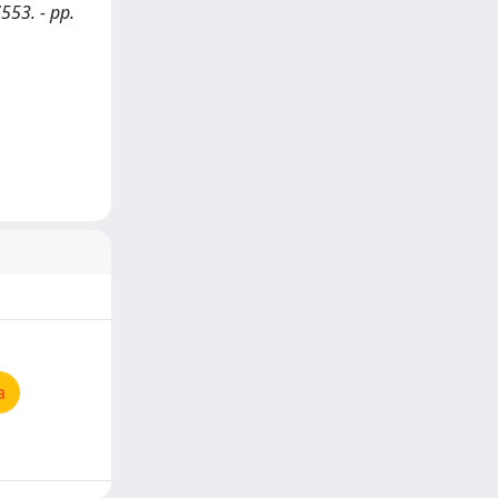
553. - pp.
a