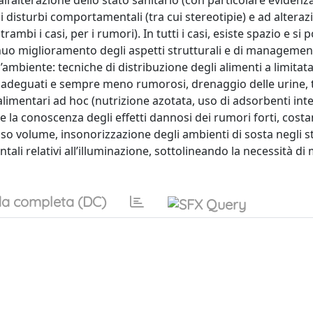
’alterazione dello stato sanitario (con particolare evidenza
disturbi comportamentali (tra cui stereotipie) e ad alteraz
ambi i casi, per i rumori). In tutti i casi, esiste spazio e si
inuo miglioramento degli aspetti strutturali e di managemen
ll’ambiente: tecniche di distribuzione degli alimenti a limitat
ne adeguati e sempre meno rumorosi, drenaggio delle urine, 
ie alimentari ad hoc (nutrizione azotata, uso di adsorbenti intes
e la conoscenza degli effetti dannosi dei rumori forti, costa
sso volume, insonorizzazione degli ambienti di sosta negli s
ntali relativi all’illuminazione, sottolineando la necessità d
a completa (DC)