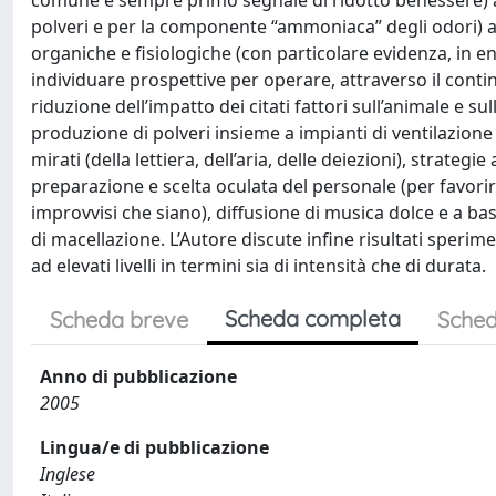
comune e sempre primo segnale di ridotto benessere) all
polveri e per la componente “ammoniaca” degli odori) ai 
organiche e fisiologiche (con particolare evidenza, in entr
individuare prospettive per operare, attraverso il cont
riduzione dell’impatto dei citati fattori sull’animale e su
produzione di polveri insieme a impianti di ventilazio
mirati (della lettiera, dell’aria, delle deiezioni), strateg
preparazione e scelta oculata del personale (per favorir
improvvisi che siano), diffusione di musica dolce e a ba
di macellazione. L’Autore discute infine risultati sperime
ad elevati livelli in termini sia di intensità che di durata.
Scheda completa
Scheda breve
Sched
Anno di pubblicazione
2005
Lingua/e di pubblicazione
Inglese