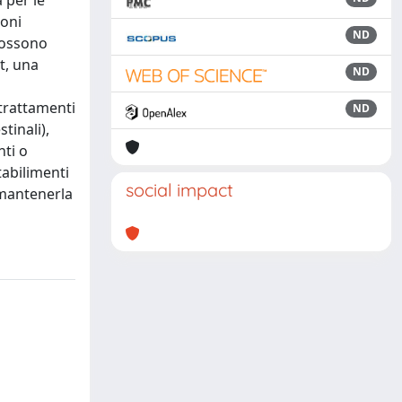
 per le
ioni
ND
 possono
t, una
ND
a
trattamenti
ND
tinali),
nti o
tabilimenti
social impact
i mantenerla