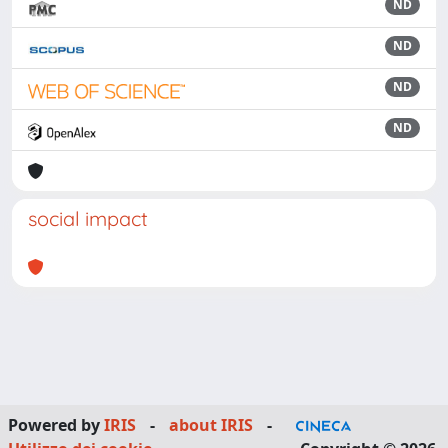
ND
ND
ND
ND
social impact
Powered by
IRIS
-
about IRIS
-