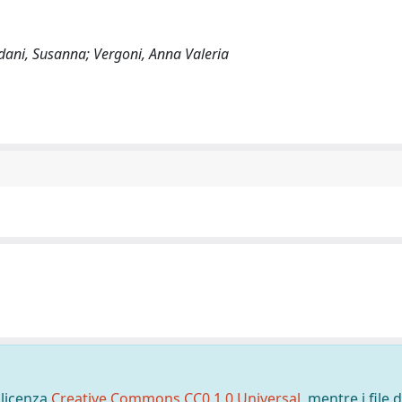
nedani, Susanna; Vergoni, Anna Valeria
 licenza
Creative Commons CC0 1.0 Universal
, mentre i file d