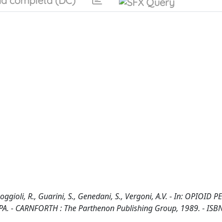
a completa (DC)
ggioli, R., Guarini, S., Genedani, S., Vergoni, A.V. - In: OPIOID 
A. - CARNFORTH : The Parthenon Publishing Group, 1989. - ISB