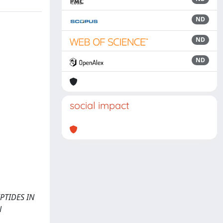
ND
ND
ND
social impact
PEPTIDES IN
N