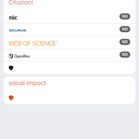
Citazioni
ND
ND
ND
ND
social impact