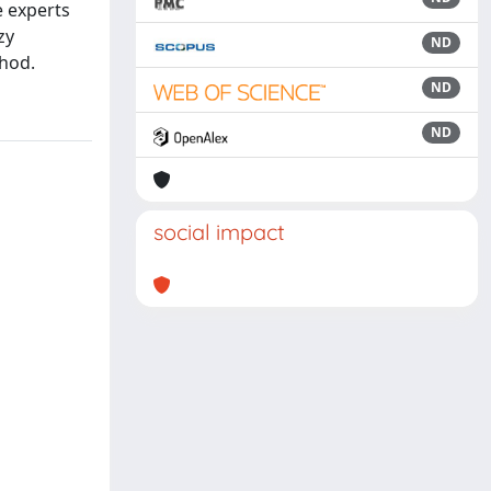
e experts
zy
ND
thod.
ND
ND
social impact