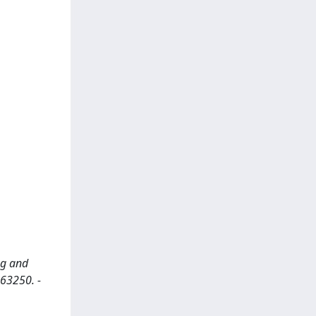
ng and
263250. -