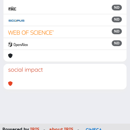
ND
ND
ND
ND
social impact
Powered by
IRIS
-
about IRIS
-