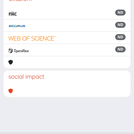
ND
ND
ND
ND
social impact