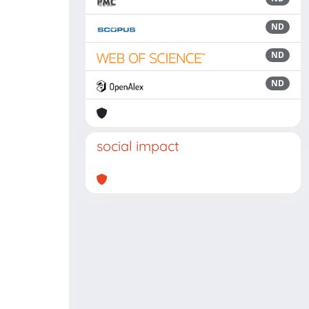
ND
ND
ND
social impact