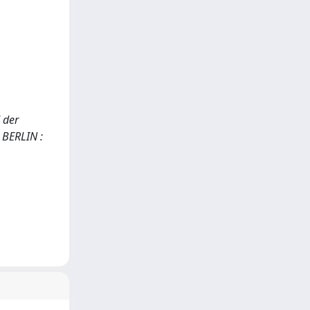
 der
- BERLIN :