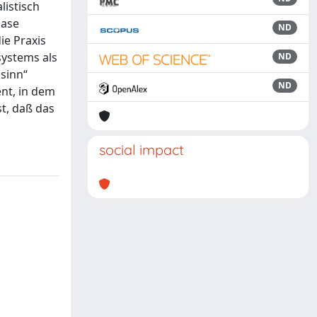
listisch
hase
ND
ie Praxis
systems als
ND
sinn“
ND
nt, in dem
st, daß das
social impact