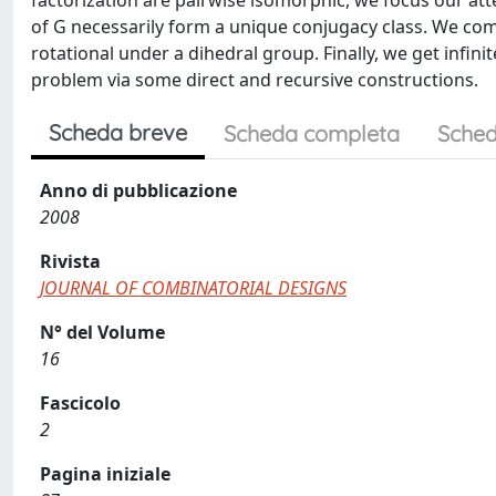
factorization are pairwise isomorphic, we focus our atte
of G necessarily form a unique conjugacy class. We comple
rotational under a dihedral group. Finally, we get infi
problem via some direct and recursive constructions.
Scheda breve
Scheda completa
Sched
Anno di pubblicazione
2008
Rivista
JOURNAL OF COMBINATORIAL DESIGNS
N° del Volume
16
Fascicolo
2
Pagina iniziale