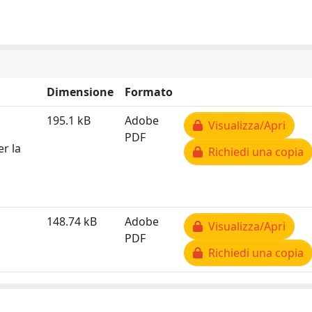
Dimensione
Formato
195.1 kB
Adobe
Visualizza/Apri
PDF
er la
Richiedi una copia
148.74 kB
Adobe
Visualizza/Apri
PDF
Richiedi una copia