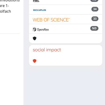
 involutions
are 1-
34
wolfach
33
ND
social impact