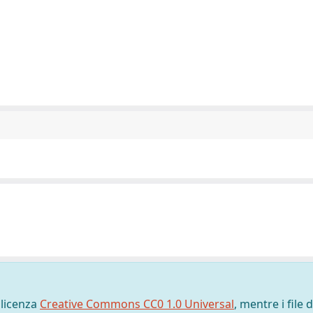
 licenza
Creative Commons CC0 1.0 Universal
, mentre i file d