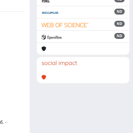
ND
ND
ND
social impact
6. -