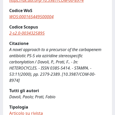
https://dx.doi.org/10.3987/COM-00-8974
Codice WoS
WOS:000165449500004
Codice Scopus
2-s2.0-0034325895
Citazione
A novel approach to a precursor of the carbapenem
antibiotic PS-5 via aziridine stereospecific
carbonylation / Davoli, P., Prati, F.. - In:
HETEROCYCLES. - ISSN 0385-5414. - STAMPA. -
53:11(2000), pp. 2379-2389. [10.3987/COM-00-
8974]
Tutti gli autori
Davoli, Paolo; Prati, Fabio
Tipologia
Articolo su rivista