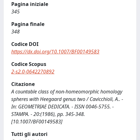
Pagina iniziale
345
Pagina finale
348
Codice DOI
https://dx.doi.org/10.1007/BF00149583
Codice Scopus
2-s2.0-0642270892
Citazione
A countable class of non-homeomorphic homology
spheres with Heegaard genus two / Cavicchioli, A.. -
In: GEOMETRIAE DEDICATA. - ISSN 0046-5755. -
STAMPA. - 20:(1986), pp. 345-348.
[10.1007/BF00149583]
Tutti gli autori