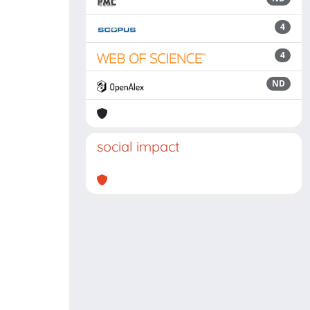
4
4
ND
social impact