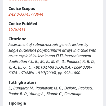
Codice Scopus
2-s2.0-33745773044
Codice PubMed
16757411
Citazione
Assessment of submicroscopic genetic lesions by
single nucleotide polymorphism arrays in a child with
acute myeloid leukemia and FLT3-internal tandem
duplication / S., B., M., R., M. G., D., Paolucci, P., B. D.,
Y., A., B., G., C.. - In: HAEMATOLOGICA. - ISSN 0390-
6078. - STAMPA. - 91:7(2006), pp. 998-1000.
Tutti gli autori
S., Bungaro; M., Raghavan; M. G., Delloro; Paolucci,
Paolo; B. D., Young; A., Biondi; G., Cazzaniga
Tipologia