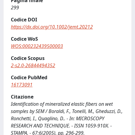
Pagina finale
299
Codice DOI
https://dx.doi.org/10.1002/jemt.20212
Codice WoS
WOS:000232439500003
Codice Scopus
2-s2.0-26844494352
Codice PubMed
16173091
Citazione
Identification of mineralized elastic fibers on wet
samples by SEM / Boraldi, F., Tonelli, M., Gheduzzi, D.,
Ronchetti, I., Quaglino, D.. - In: MICROSCOPY
RESEARCH AND TECHNIQUE. - ISSN 1059-910X. -
STAMPA. - 67:6(2005), pp. 296-299.