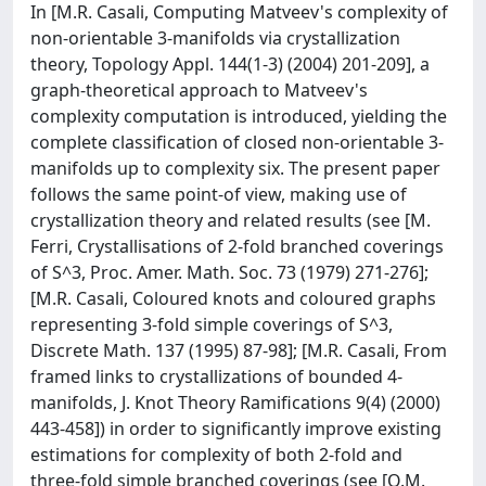
In [M.R. Casali, Computing Matveev's complexity of
non-orientable 3-manifolds via crystallization
theory, Topology Appl. 144(1-3) (2004) 201-209], a
graph-theoretical approach to Matveev's
complexity computation is introduced, yielding the
complete classification of closed non-orientable 3-
manifolds up to complexity six. The present paper
follows the same point-of view, making use of
crystallization theory and related results (see [M.
Ferri, Crystallisations of 2-fold branched coverings
of S^3, Proc. Amer. Math. Soc. 73 (1979) 271-276];
[M.R. Casali, Coloured knots and coloured graphs
representing 3-fold simple coverings of S^3,
Discrete Math. 137 (1995) 87-98]; [M.R. Casali, From
framed links to crystallizations of bounded 4-
manifolds, J. Knot Theory Ramifications 9(4) (2000)
443-458]) in order to significantly improve existing
estimations for complexity of both 2-fold and
three-fold simple branched coverings (see [O.M.