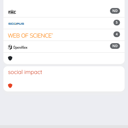
ND
5
4
ND
social impact