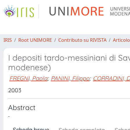
IRIS
Root UNIMORE
Contributo su RIVISTA
Articolo
I depositi tardo-messiniani di 
modenese)
FREGNI, Paola
;
PANINI, Filippo
;
CORRADINI, 
2003
Abstract
-
Scheda breve