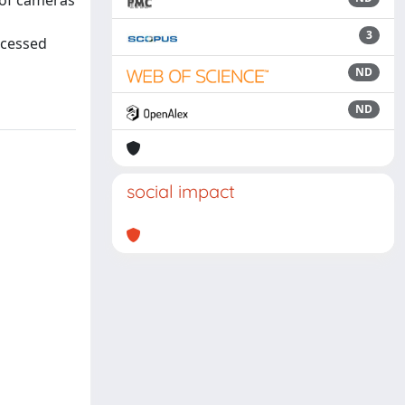
 of cameras
3
ocessed
ND
ND
social impact