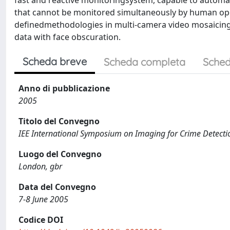
fast and reactive monitoringsystem, capable to automa
that cannot be monitored simultaneously by human oper
definedmethodologies in multi-camera video mosaicing,
data with face obscuration.
Scheda breve
Scheda completa
Sched
Anno di pubblicazione
2005
Titolo del Convegno
IEE International Symposium on Imaging for Crime Detecti
Luogo del Convegno
London, gbr
Data del Convegno
7-8 June 2005
Codice DOI