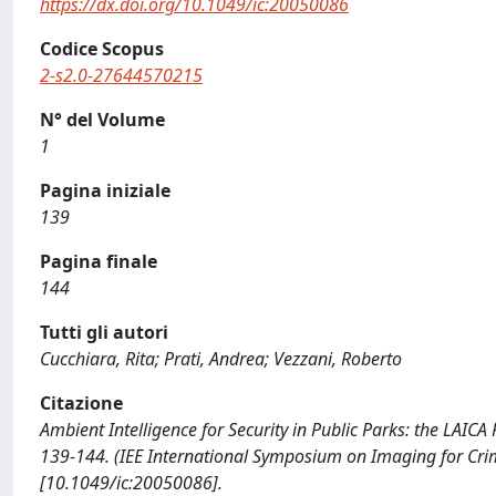
https://dx.doi.org/10.1049/ic:20050086
Codice Scopus
2-s2.0-27644570215
N° del Volume
1
Pagina iniziale
139
Pagina finale
144
Tutti gli autori
Cucchiara, Rita; Prati, Andrea; Vezzani, Roberto
Citazione
Ambient Intelligence for Security in Public Parks: the LAICA P
139-144. (IEE International Symposium on Imaging for Cri
[10.1049/ic:20050086].