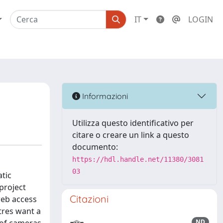
IT
LOGIN
Informazioni
Utilizza questo identificativo per
citare o creare un link a questo
documento:
https://hdl.handle.net/11380/3081
03
tic
 project
Citazioni
web access
ntres want a
ND