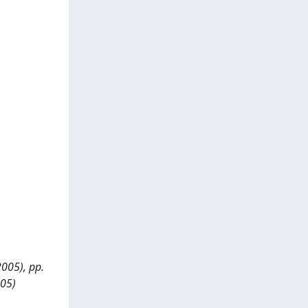
2005), pp.
005)