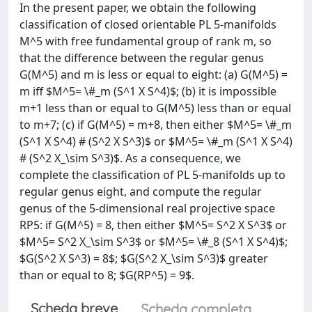
In the present paper, we obtain the following
classification of closed orientable PL 5-manifolds
M^5 with free fundamental group of rank m, so
that the difference between the regular genus
G(M^5) and m is less or equal to eight: (a) G(M^5) =
m iff $M^5= \#_m (S^1 X S^4)$; (b) it is impossible
m+1 less than or equal to G(M^5) less than or equal
to m+7; (c) if G(M^5) = m+8, then either $M^5= \#_m
(S^1 X S^4) # (S^2 X S^3)$ or $M^5= \#_m (S^1 X S^4)
# (S^2 X_\sim S^3)$. As a consequence, we
complete the classification of PL 5-manifolds up to
regular genus eight, and compute the regular
genus of the 5-dimensional real projective space
RP5: if G(M^5) = 8, then either $M^5= S^2 X S^3$ or
$M^5= S^2 X_\sim S^3$ or $M^5= \#_8 (S^1 X S^4)$;
$G(S^2 X S^3) = 8$; $G(S^2 X_\sim S^3)$ greater
than or equal to 8; $G(RP^5) = 9$.
Scheda breve
Scheda completa