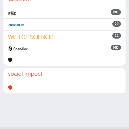
ND
20
22
ND
social impact