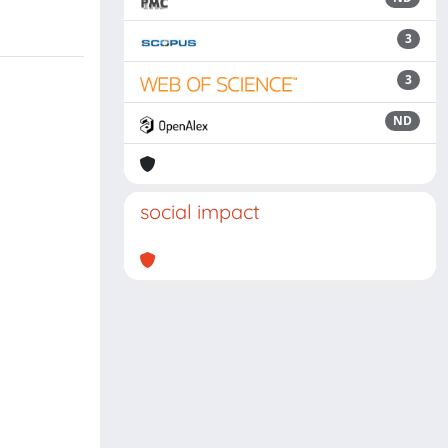
3
3
ND
social impact