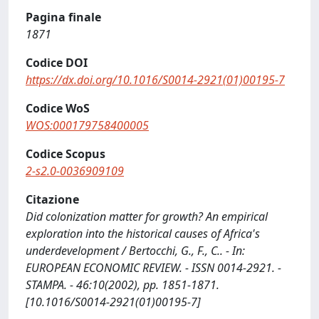
Pagina finale
1871
Codice DOI
https://dx.doi.org/10.1016/S0014-2921(01)00195-7
Codice WoS
WOS:000179758400005
Codice Scopus
2-s2.0-0036909109
Citazione
Did colonization matter for growth? An empirical
exploration into the historical causes of Africa's
underdevelopment / Bertocchi, G., F., C.. - In:
EUROPEAN ECONOMIC REVIEW. - ISSN 0014-2921. -
STAMPA. - 46:10(2002), pp. 1851-1871.
[10.1016/S0014-2921(01)00195-7]