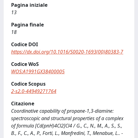
Pagina iniziale
13
Pagina finale
18
Codice DOI
https://dx.doi.org/10.1016/S0020-1693(00)80383-7
Codice WoS
WOS:A1991GX38400005
Codice Scopus
2-s2.0-44949271764
Citazione
Coordinative capability of propane-1,3-diamine:
spectroscopic and structural properties of a complex
of formula [Cd(pnH)4Cl2]Cl4 / G., C., N., M., A., S., S.,
B., F., C., A., P., Forti, L., Manfredini, T., Menabue, L.. -