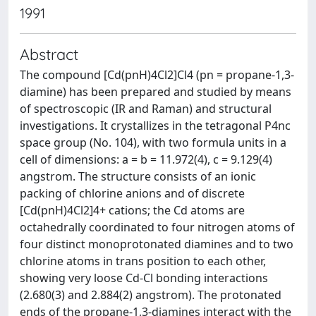
1991
Abstract
The compound [Cd(pnH)4Cl2]Cl4 (pn = propane-1,3-
diamine) has been prepared and studied by means
of spectroscopic (IR and Raman) and structural
investigations. It crystallizes in the tetragonal P4nc
space group (No. 104), with two formula units in a
cell of dimensions: a = b = 11.972(4), c = 9.129(4)
angstrom. The structure consists of an ionic
packing of chlorine anions and of discrete
[Cd(pnH)4Cl2]4+ cations; the Cd atoms are
octahedrally coordinated to four nitrogen atoms of
four distinct monoprotonated diamines and to two
chlorine atoms in trans position to each other,
showing very loose Cd-Cl bonding interactions
(2.680(3) and 2.884(2) angstrom). The protonated
ends of the propane-1,3-diamines interact with the