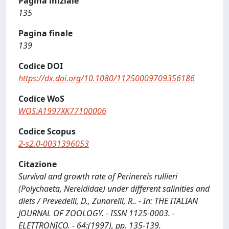
Pagina iniziale
135
Pagina finale
139
Codice DOI
https://dx.doi.org/10.1080/11250009709356186
Codice WoS
WOS:A1997XK77100006
Codice Scopus
2-s2.0-0031396053
Citazione
Survival and growth rate of Perinereis rullieri
(Polychaeta, Nereididae) under different salinities and
diets / Prevedelli, D., Zunarelli, R.. - In: THE ITALIAN
JOURNAL OF ZOOLOGY. - ISSN 1125-0003. -
ELETTRONICO. - 64:(1997), pp. 135-139.