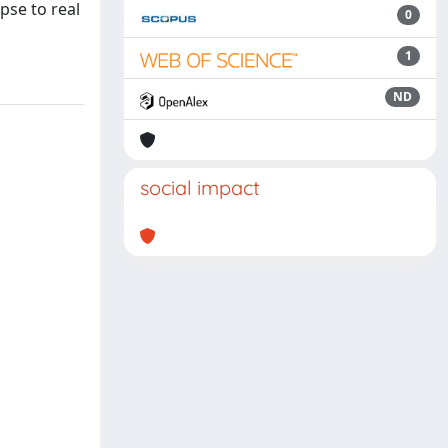
pse to real
0
1
ND
social impact