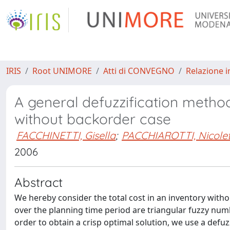
IRIS
Root UNIMORE
Atti di CONVEGNO
Relazione i
A general defuzzification method 
without backorder case
FACCHINETTI, Gisella
;
PACCHIAROTTI, Nicole
2006
Abstract
We hereby consider the total cost in an inventory with
over the planning time period are triangular fuzzy numb
order to obtain a crisp optimal solution, we use a def