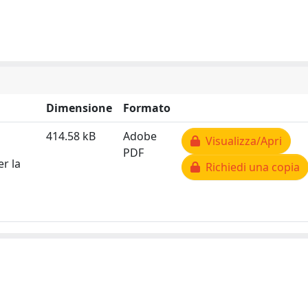
Dimensione
Formato
414.58 kB
Adobe
Visualizza/Apri
PDF
er la
Richiedi una copia