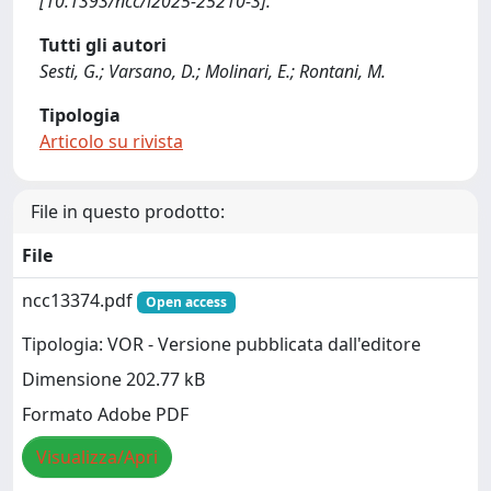
[10.1393/ncc/i2025-25210-3].
Tutti gli autori
Sesti, G.; Varsano, D.; Molinari, E.; Rontani, M.
Tipologia
Articolo su rivista
File in questo prodotto:
File
ncc13374.pdf
Open access
Tipologia: VOR - Versione pubblicata dall'editore
Dimensione 202.77 kB
Formato Adobe PDF
Visualizza/Apri