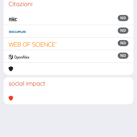
Citazioni
ND
ND
ND
ND
social impact